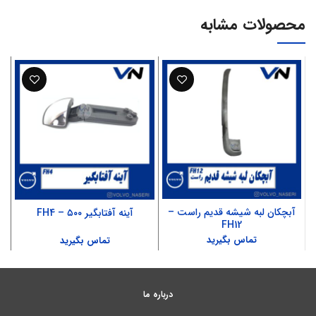
محصولات مشابه
آبچکان لبه شیشه قدیم راست –
آینه آفتابگیر ۵۰۰ – FH4
FH12
تماس بگیرید
تماس بگیرید
درباره ما