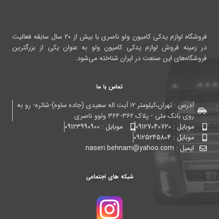
فروشگاه لوازم یدکی کامیون ولو ناصری با بیش از ۲۰ سال سابقه فعالیت
در زمینه فروش لوازم یدکی کامیون ولو به عنوان یکی از بزرگترین
فروشگاه‌های این صنعت در ایران شناخته می‌شود.
تماس با ما
آدرس : تهران،کیلومتر ۱۲ آیت اله سعیدی (جاده ساوه)-شاتره- رو به
روی بانک ملی - پلاک ۳۶۲-۳۶۴ ولوو ناصری
موبایل : 09127040720
موبایل : 09123990900
موبایل : 09125245804
ایمیل : naseri.behnam@yahoo.com
شبکه های اجتماعی