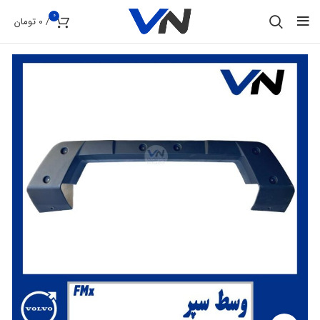
0
/
0
تومان