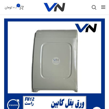
0
/
0
تومان