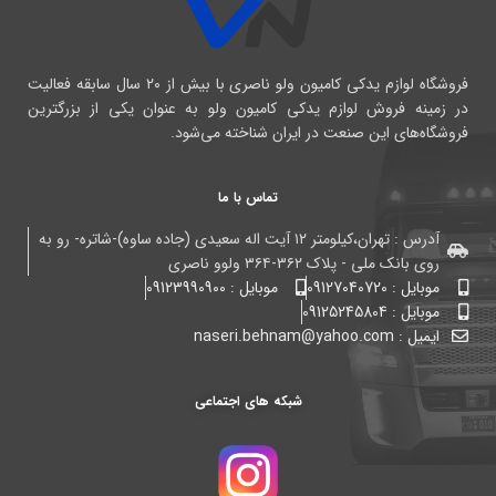
فروشگاه لوازم یدکی کامیون ولو ناصری با بیش از ۲۰ سال سابقه فعالیت
در زمینه فروش لوازم یدکی کامیون ولو به عنوان یکی از بزرگترین
فروشگاه‌های این صنعت در ایران شناخته می‌شود.
تماس با ما
آدرس : تهران،کیلومتر ۱۲ آیت اله سعیدی (جاده ساوه)-شاتره- رو به
روی بانک ملی - پلاک ۳۶۲-۳۶۴ ولوو ناصری
موبایل : 09127040720
موبایل : 09123990900
موبایل : 09125245804
ایمیل : naseri.behnam@yahoo.com
شبکه های اجتماعی