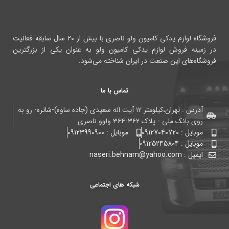
فروشگاه لوازم یدکی کامیون ولو ناصری با بیش از ۲۰ سال سابقه فعالیت
در زمینه فروش لوازم یدکی کامیون ولو به عنوان یکی از بزرگترین
فروشگاه‌های این صنعت در ایران شناخته می‌شود.
تماس با ما
آدرس : تهران،کیلومتر ۱۲ آیت اله سعیدی (جاده ساوه)-شاتره- رو به
روی بانک ملی - پلاک ۳۶۲-۳۶۴ ولوو ناصری
موبایل : 09127040720
موبایل : 09123990900
موبایل : 09125245804
ایمیل : naseri.behnam@yahoo.com
شبکه های اجتماعی