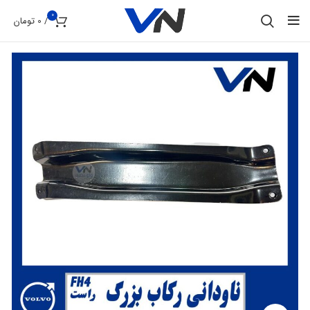
0
/
0
تومان