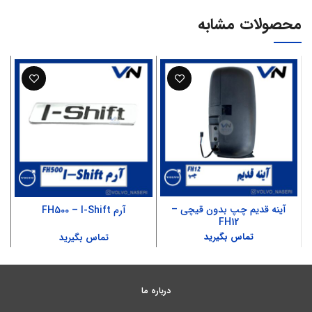
محصولات مشابه
آینه قدیم چپ بدون قیچی –
آرم FH500 – I-Shift
FH12
تماس بگیرید
تماس بگیرید
درباره ما