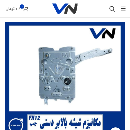
0
/
0
تومان