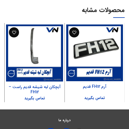
محصولات مشابه
آرم FH12 قدیم
آبچکان لبه شیشه قدیم راست –
FH12
تماس بگیرید
تماس بگیرید
درباره ما