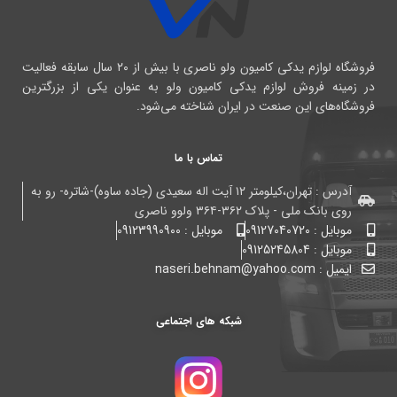
فروشگاه لوازم یدکی کامیون ولو ناصری با بیش از ۲۰ سال سابقه فعالیت
در زمینه فروش لوازم یدکی کامیون ولو به عنوان یکی از بزرگترین
فروشگاه‌های این صنعت در ایران شناخته می‌شود.
تماس با ما
آدرس : تهران،کیلومتر ۱۲ آیت اله سعیدی (جاده ساوه)-شاتره- رو به
روی بانک ملی - پلاک ۳۶۲-۳۶۴ ولوو ناصری
موبایل : 09127040720
موبایل : 09123990900
موبایل : 09125245804
ایمیل : naseri.behnam@yahoo.com
شبکه های اجتماعی