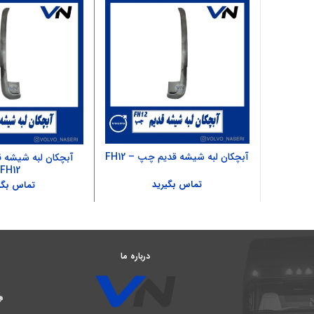
آبچکان لبه شیشه قدیم چپ – FH12
آبچکان لبه شیشه 
FH12
تماس بگیرید
تماس بگی
درباره ما