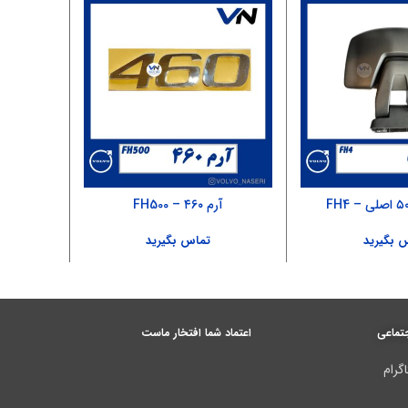
آرم ۴۶۰ – FH500
ق
 بگیرید
تماس بگیرید
تماعی
اعتماد شما افتخار ماست
گرام