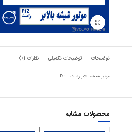
بزرگنمایی تصویر
توضیحات
توضیحات تکمیلی
نظرات (0)
موتور شیشه بالابر راست – F12
محصولات مشابه