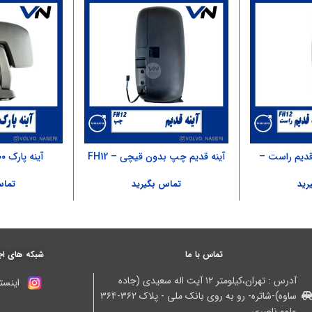
قدیم راست –
آینه قدیم چپ بدون قیچی – FH12
آینه پارک ۵۰۰ اصلی – FH4
رید
تماس بگیرید
تماس
تماس با ما
شبکه های اج
آدرس : تهران،کیلومتر ۱۲ آیت اله سعیدی (جاده
اینستا
ساوه)-شاتره- رو به روی بانک ملی - پلاک ۳۶۲-۳۶۴
ولوو ناصری