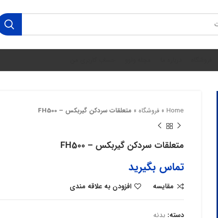
فروشگاه
درباره ما
مجله ولوو
حساب کاربری من
Home
»
فروشگاه
»
متعلقات سردکن گیربکس – FH500
متعلقات سردکن گیربکس – FH500
تماس بگیرید
مقایسه
افزودن به علاقه مندی
دسته:
بدنه