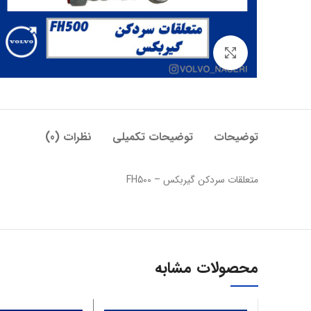
بزرگنمایی تصویر
توضیحات
توضیحات تکمیلی
نظرات (0)
متعلقات سردکن گیربکس – FH500
محصولات مشابه