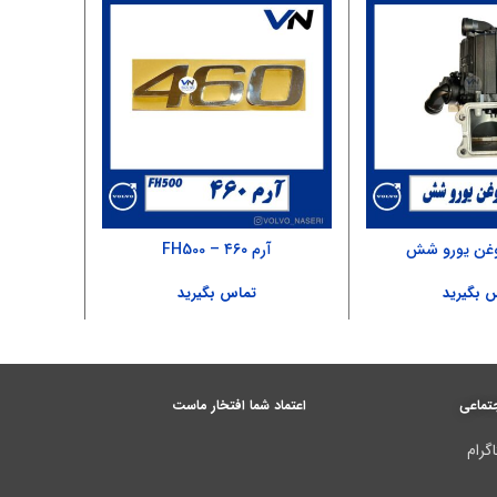
وغن یورو شش
آرم ۴۶۰ – FH500
آنتن 
 بگیرید
تماس بگیرید
تماعی
اعتماد شما افتخار ماست
گرام