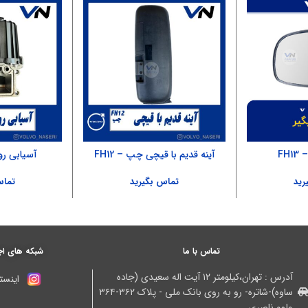
FH
آینه قدیم با قیچی چپ – FH12
آسیابی ر
رید
تماس بگیرید
تماس
تماس با ما
شبکه های اج
آدرس : تهران،کیلومتر ۱۲ آیت اله سعیدی (جاده
اینستا
ساوه)-شاتره- رو به روی بانک ملی - پلاک ۳۶۲-۳۶۴
ولوو ناصری