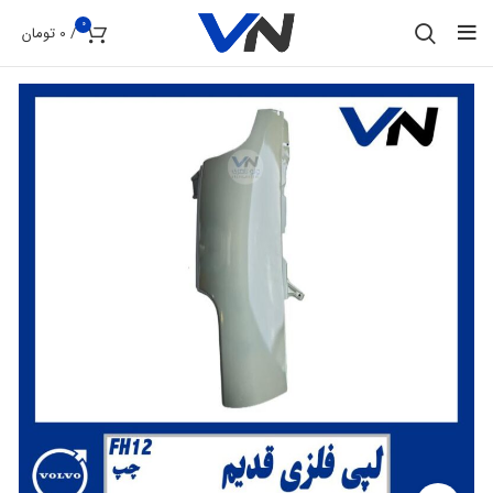
0
/
0
تومان