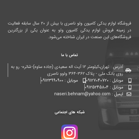
فروشگاه لوازم یدکی کامیون ولو ناصری با بیش از ۲۰ سال سابقه فعالیت
در زمینه فروش لوازم یدکی کامیون ولو به عنوان یکی از بزرگترین
فروشگاه‌های این صنعت در ایران شناخته می‌شود.
تماس با ما
آدرس : تهران،کیلومتر ۱۲ آیت اله سعیدی (جاده ساوه)-شاتره- رو به
روی بانک ملی - پلاک ۳۶۲-۳۶۴ ولوو ناصری
موبایل : 09127040720
موبایل : 09123990900
موبایل : 09125245804
ایمیل : naseri.behnam@yahoo.com
شبکه های اجتماعی