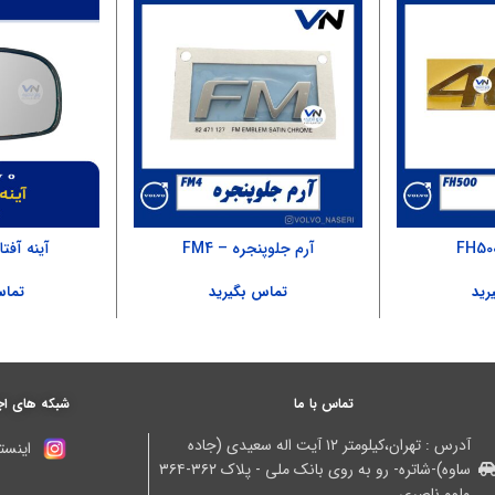
آرم جلوپنجره – FM4
آینه آفتابگ
رید
تماس بگیرید
تماس
تماس با ما
شبکه های اج
آدرس : تهران،کیلومتر ۱۲ آیت اله سعیدی (جاده
اینستا
ساوه)-شاتره- رو به روی بانک ملی - پلاک ۳۶۲-۳۶۴
ولوو ناصری