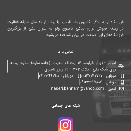
فروشگاه لوازم یدکی کامیون ولو ناصری با بیش از ۲۰ سال سابقه فعالیت
در زمینه فروش لوازم یدکی کامیون ولو به عنوان یکی از بزرگترین
فروشگاه‌های این صنعت در ایران شناخته می‌شود.
تماس با ما
آدرس : تهران،کیلومتر ۱۲ آیت اله سعیدی (جاده ساوه)-شاتره- رو به
روی بانک ملی - پلاک ۳۶۲-۳۶۴ ولوو ناصری
موبایل : 09127040720
موبایل : 09123990900
موبایل : 09125245804
ایمیل : naseri.behnam@yahoo.com
شبکه های اجتماعی