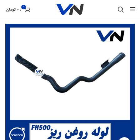
0
/
0
تومان