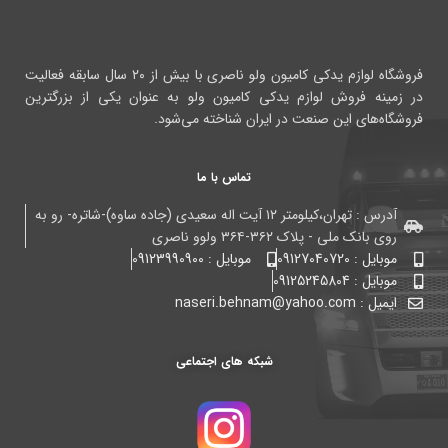
فروشگاه لوازم یدکی کامیون ولو ناصری با بیش از ۲۰ سال سابقه فعالیت
در زمینه فروش لوازم یدکی کامیون ولو به عنوان یکی از بزرگترین
فروشگاه‌های این صنعت در ایران شناخته می‌شود.
تماس با ما
آدرس : تهران،کیلومتر ۱۲ آیت اله سعیدی (جاده ساوه)-شاتره- رو به
روی بانک ملی - پلاک ۳۶۲-۳۶۴ ولوو ناصری
موبایل : 09127040720
موبایل : 09123990900
موبایل : 09125245804
ایمیل : naseri.behnam@yahoo.com
شبکه های اجتماعی