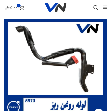
0
/
0
تومان