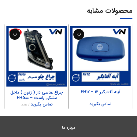
محصولات مشابه
آینه آفتابگیر ۱۲ – FH12
چراغ عدسی دار ( زنون ) داخل
مشکی راست – FH500
تماس بگیرید
تماس بگیرید
عدد
درباره ما