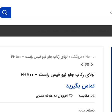
فروشگاه
درباره ما
مجله ولوو
حساب کاربری من
Home
»
فروشگاه
»
لولای رکاب جلو نیو فیس راست – FH500
لولای رکاب جلو نیو فیس راست – FH500
تماس بگیرید
مقایسه
افزودن به علاقه مندی
دسته:
بدنه