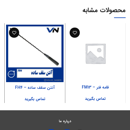
محصولات مشابه
قامه فنر – FM13
آنتن سقف ساده – FH4
آ
تماس بگیرید
تماس بگیرید
درباره ما