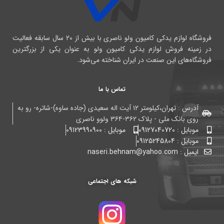
فروشگاه لوازم یدکی کامیون ولو ناصری با بیش از ۲۰ سال سابقه فعالیت
در زمینه فروش لوازم یدکی کامیون ولو به عنوان یکی از بزرگترین
فروشگاه‌های این صنعت در ایران شناخته می‌شود.
تماس با ما
آدرس : تهران،کیلومتر ۱۲ آیت اله سعیدی (جاده ساوه)-شاتره- رو به
روی بانک ملی - پلاک ۳۶۲-۳۶۴ ولوو ناصری
موبایل : 09127040720
موبایل : 09123990900
موبایل : 09125245804
ایمیل : naseri.behnam@yahoo.com
شبکه های اجتماعی