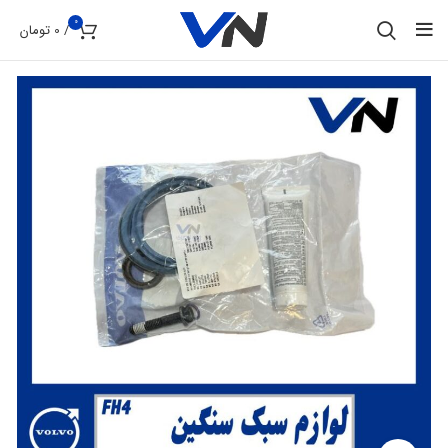
0
/
0
تومان