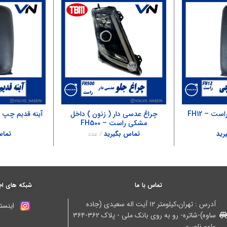
ست – FH12
چراغ عدسی دار ( زنون ) داخل
آینه قدیم چپ بد
مشکی راست – FH500
رید
تماس بگیرید
عدد
تماس
تماس با ما
شبکه های اج
آدرس : تهران،کیلومتر ۱۲ آیت اله سعیدی (جاده
اینستا
ساوه)-شاتره- رو به روی بانک ملی - پلاک ۳۶۲-۳۶۴
ولوو ناصری