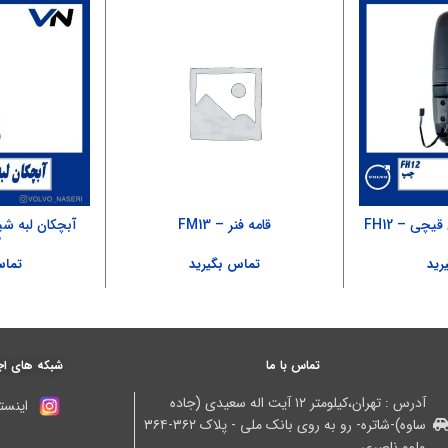
چی – FH12
قامه فنر – FM13
آبچکان لبه ش
2
رید
تماس بگیرید
تماس
تماس با ما
شبکه های اج
آدرس : تهران،کیلومتر ۱۲ آیت اله سعیدی (جاده
اینستا
ساوه)-شاتره- رو به روی بانک ملی - پلاک ۳۶۲-۳۶۴
ولوو ناصری