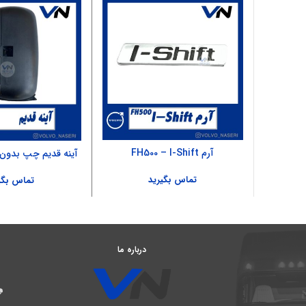
آرم FH500 – I-Shift
آینه قدیم چپ بدون قی
تماس بگیرید
تماس بگی
درباره ما