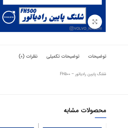
بزرگنمایی تصویر
توضیحات
توضیحات تکمیلی
نظرات (0)
شلنگ پایین رادیاتور – FH500
محصولات مشابه