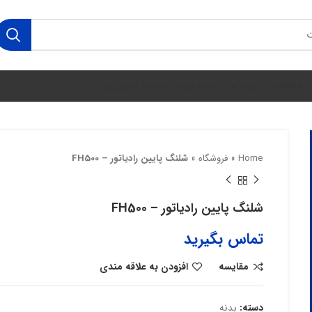
فروشگاه
درباره ما
مجله ولوو
حساب کاربری من
Home
»
فروشگاه
»
شلنگ پایین رادیاتور – FH500
شلنگ پایین رادیاتور – FH500
تماس بگیرید
مقایسه
افزودن به علاقه مندی
دسته:
بدنه