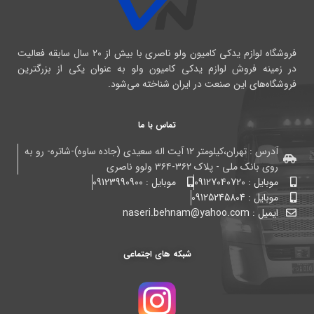
فروشگاه لوازم یدکی کامیون ولو ناصری با بیش از ۲۰ سال سابقه فعالیت
در زمینه فروش لوازم یدکی کامیون ولو به عنوان یکی از بزرگترین
فروشگاه‌های این صنعت در ایران شناخته می‌شود.
تماس با ما
آدرس : تهران،کیلومتر ۱۲ آیت اله سعیدی (جاده ساوه)-شاتره- رو به
روی بانک ملی - پلاک ۳۶۲-۳۶۴ ولوو ناصری
موبایل : 09127040720
موبایل : 09123990900
موبایل : 09125245804
ایمیل : naseri.behnam@yahoo.com
شبکه های اجتماعی