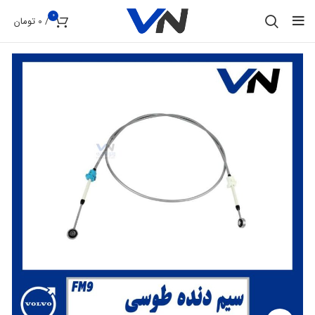
0
/
0
تومان