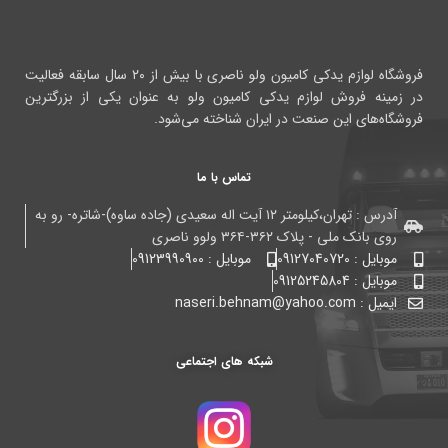
فروشگاه لوازم یدکی کامیون ولو ناصری با بیش از ۲۰ سال سابقه فعالیت
در زمینه فروش لوازم یدکی کامیون ولو به عنوان یکی از بزرگترین
فروشگاه‌های این صنعت در ایران شناخته می‌شود.
تماس با ما
آدرس : تهران،کیلومتر ۱۲ آیت اله سعیدی (جاده ساوه)-شاتره- رو به
روی بانک ملی - پلاک ۳۶۲-۳۶۴ ولوو ناصری
موبایل : 09127040720
موبایل : 09123990900
موبایل : 09125245804
ایمیل : naseri.behnam@yahoo.com
شبکه های اجتماعی