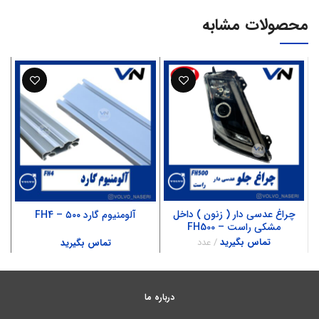
محصولات مشابه
چراغ عدسی دار ( زنون ) داخل
آلومنیوم گارد ۵۰۰ – FH4
مشکی راست – FH500
تماس بگیرید
عدد
تماس بگیرید
درباره ما