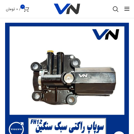
0
/
0
تومان