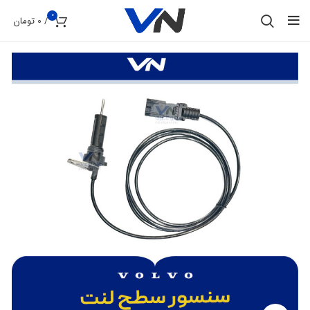
0
/
0
تومان