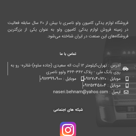
فروشگاه لوازم یدکی کامیون ولو ناصری با بیش از ۲۰ سال سابقه فعالیت
در زمینه فروش لوازم یدکی کامیون ولو به عنوان یکی از بزرگترین
فروشگاه‌های این صنعت در ایران شناخته می‌شود.
تماس با ما
آدرس : تهران،کیلومتر ۱۲ آیت اله سعیدی (جاده ساوه)-شاتره- رو به
روی بانک ملی - پلاک ۳۶۲-۳۶۴ ولوو ناصری
موبایل : 09127040720
موبایل : 09123990900
موبایل : 09125245804
ایمیل : naseri.behnam@yahoo.com
شبکه های اجتماعی