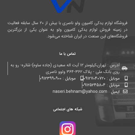
فروشگاه لوازم یدکی کامیون ولو ناصری با بیش از ۲۰ سال سابقه فعالیت
در زمینه فروش لوازم یدکی کامیون ولو به عنوان یکی از بزرگترین
فروشگاه‌های این صنعت در ایران شناخته می‌شود.
تماس با ما
آدرس : تهران،کیلومتر ۱۲ آیت اله سعیدی (جاده ساوه)-شاتره- رو به
روی بانک ملی - پلاک ۳۶۲-۳۶۴ ولوو ناصری
موبایل : 09127040720
موبایل : 09123990900
موبایل : 09125245804
ایمیل : naseri.behnam@yahoo.com
شبکه های اجتماعی