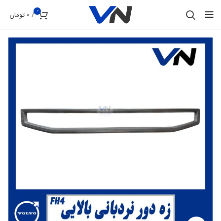
0
/
0
تومان