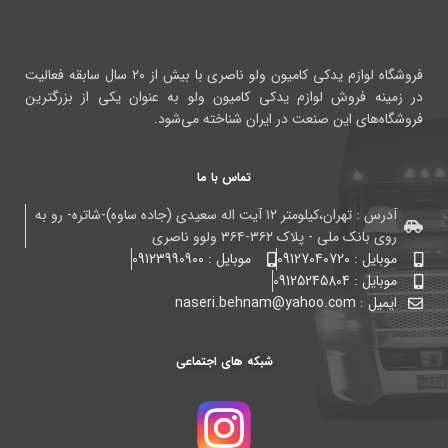
فروشگاه لوازم یدکی کامیون ولو ناصری با بیش از ۲۰ سال سابقه فعالیت
در زمینه فروش لوازم یدکی کامیون ولو به عنوان یکی از بزرگترین
فروشگاه‌های این صنعت در ایران شناخته می‌شود.
تماس با ما
آدرس : تهران،کیلومتر ۱۲ آیت اله سعیدی (جاده ساوه)-شاتره- رو به
روی بانک ملی - پلاک ۳۶۲-۳۶۴ ولوو ناصری
موبایل : 09127040720
موبایل : 09123990900
موبایل : 09125245804
ایمیل : naseri.behnam@yahoo.com
شبکه های اجتماعی