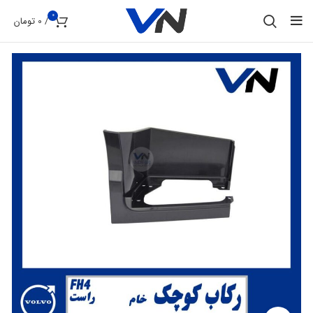
0
/
0
تومان