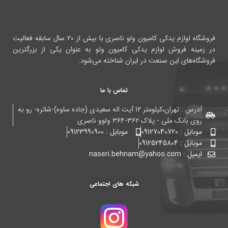
فروشگاه لوازم یدکی کامیون ولو ناصری با بیش از ۲۰ سال سابقه فعالیت
در زمینه فروش لوازم یدکی کامیون ولو به عنوان یکی از بزرگترین
فروشگاه‌های این صنعت در ایران شناخته می‌شود.
تماس با ما
آدرس : تهران،کیلومتر ۱۲ آیت اله سعیدی (جاده ساوه)-شاتره- رو به
روی بانک ملی - پلاک ۳۶۲-۳۶۴ ولوو ناصری
موبایل : 09127040720
موبایل : 09123990900
موبایل : 09125245804
ایمیل : naseri.behnam@yahoo.com
شبکه های اجتماعی