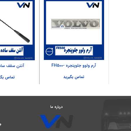
آرم ولوو جلوپنجره -FH500
آنتن سقف ساده –
تماس بگیرید
تماس بگی
درباره ما