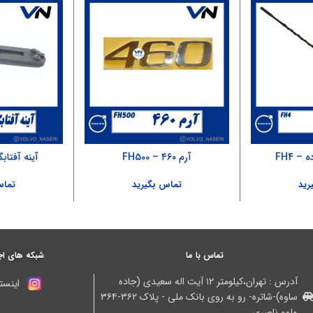
 FH4
آرم ۴۶۰ – FH500
آینه آفتابگیر ۵۰۰ 
رید
تماس بگیرید
تماس
تماس با ما
شبکه های اج
آدرس : تهران،کیلومتر ۱۲ آیت اله سعیدی (جاده
اینستا
ساوه)-شاتره- رو به روی بانک ملی - پلاک ۳۶۲-۳۶۴
ولوو ناصری