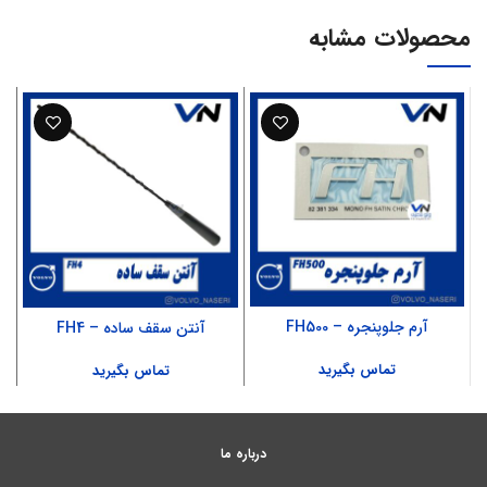
محصولات مشابه
آرم جلوپنجره – FH500
آنتن سقف ساده – FH4
تماس بگیرید
تماس بگیرید
درباره ما