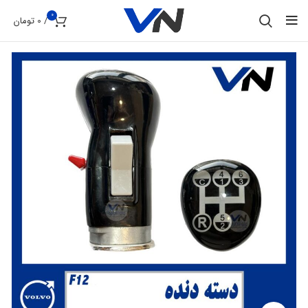
0
/
0
تومان