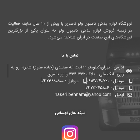
فروشگاه لوازم یدکی کامیون ولو ناصری با بیش از ۲۰ سال سابقه فعالیت
در زمینه فروش لوازم یدکی کامیون ولو به عنوان یکی از بزرگترین
فروشگاه‌های این صنعت در ایران شناخته می‌شود.
تماس با ما
آدرس : تهران،کیلومتر ۱۲ آیت اله سعیدی (جاده ساوه)-شاتره- رو به
روی بانک ملی - پلاک ۳۶۲-۳۶۴ ولوو ناصری
موبایل : 09127040720
موبایل : 09123990900
موبایل : 09125245804
ایمیل : naseri.behnam@yahoo.com
شبکه های اجتماعی