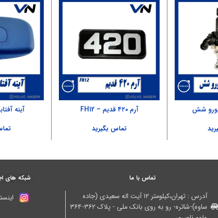
یورو شش
آرم ۴۲۰ قدیم – FH12
آینه آفتابگیر ۱۲ 
رید
تماس بگیرید
تماس
تماس با ما
شبکه های اج
آدرس : تهران،کیلومتر ۱۲ آیت اله سعیدی (جاده
اینستا
ساوه)-شاتره- رو به روی بانک ملی - پلاک ۳۶۲-۳۶۴
ولوو ناصری