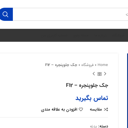
فروشگاه
درباره ما
مجله ولوو
حساب کاربری من
Home
»
فروشگاه
»
جک جلوپنجره – F12
جک جلوپنجره – F12
تماس بگیرید
مقایسه
افزودن به علاقه مندی
دسته:
بدنه