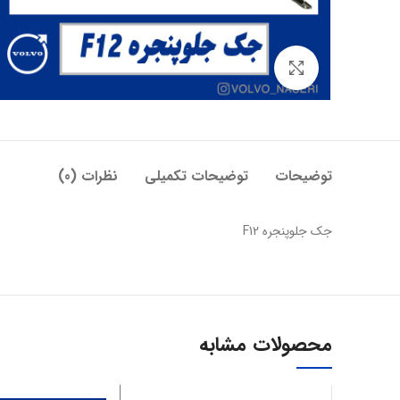
بزرگنمایی تصویر
توضیحات
توضیحات تکمیلی
نظرات (0)
جک جلوپنجره F12
محصولات مشابه