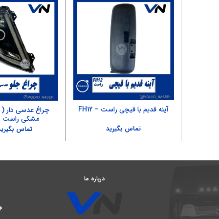
آینه قدیم با قیچی راست – FH12
چراغ عدسی دار ( 
مشکی راست – 500
تماس بگیرید
تماس بگیرید
درباره ما