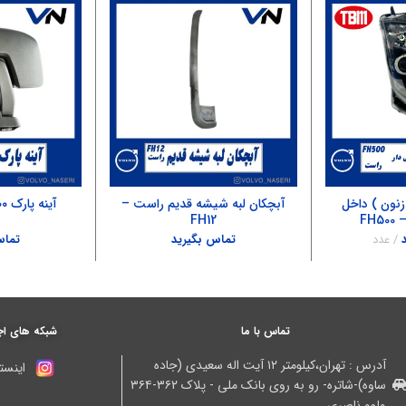
زنون ) داخل
آبچکان لبه شیشه قدیم راست –
آینه پارک ۵۰۰ اصلی – FH4
FH
FH12
عدد
تماس بگیرید
تماس
تماس با ما
شبکه های اج
آدرس : تهران،کیلومتر ۱۲ آیت اله سعیدی (جاده
اینستا
ساوه)-شاتره- رو به روی بانک ملی - پلاک ۳۶۲-۳۶۴
ولوو ناصری