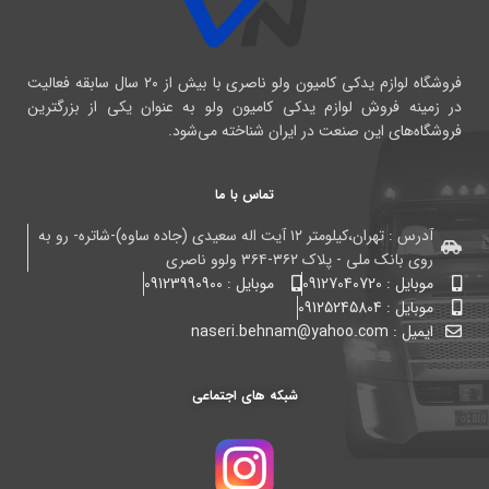
فروشگاه لوازم یدکی کامیون ولو ناصری با بیش از ۲۰ سال سابقه فعالیت
در زمینه فروش لوازم یدکی کامیون ولو به عنوان یکی از بزرگترین
فروشگاه‌های این صنعت در ایران شناخته می‌شود.
تماس با ما
آدرس : تهران،کیلومتر ۱۲ آیت اله سعیدی (جاده ساوه)-شاتره- رو به
روی بانک ملی - پلاک ۳۶۲-۳۶۴ ولوو ناصری
موبایل : 09127040720
موبایل : 09123990900
موبایل : 09125245804
ایمیل : naseri.behnam@yahoo.com
شبکه های اجتماعی