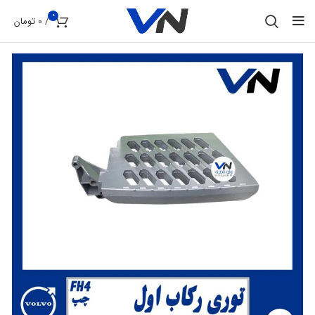
0
/
0
تومان