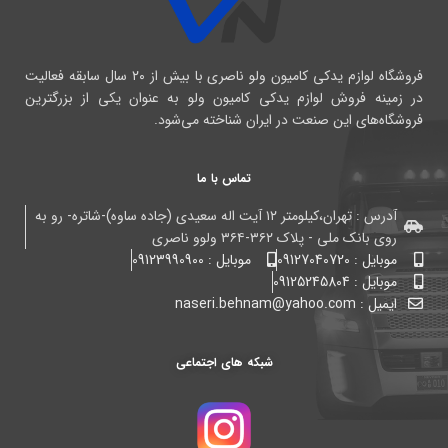
فروشگاه لوازم یدکی کامیون ولو ناصری با بیش از ۲۰ سال سابقه فعالیت
در زمینه فروش لوازم یدکی کامیون ولو به عنوان یکی از بزرگترین
فروشگاه‌های این صنعت در ایران شناخته می‌شود.
تماس با ما
آدرس : تهران،کیلومتر ۱۲ آیت اله سعیدی (جاده ساوه)-شاتره- رو به
روی بانک ملی - پلاک ۳۶۲-۳۶۴ ولوو ناصری
موبایل : 09127040720
موبایل : 09123990900
موبایل : 09125245804
ایمیل : naseri.behnam@yahoo.com
شبکه های اجتماعی