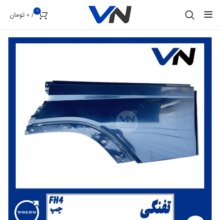
0
/
0
تومان