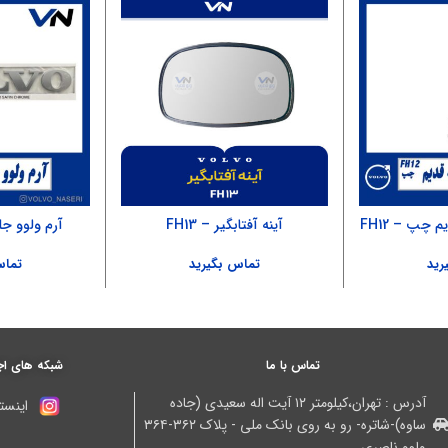
چپ – FH12
آینه آفتابگیر – FH13
آرم ولوو جلوپن
رید
تماس بگیرید
تماس
تماس با ما
شبکه های اج
آدرس : تهران،کیلومتر ۱۲ آیت اله سعیدی (جاده
اینستا
ساوه)-شاتره- رو به روی بانک ملی - پلاک ۳۶۲-۳۶۴
ولوو ناصری