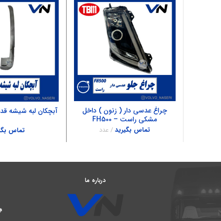
چراغ عدسی دار ( زنون ) داخل
آبچکان لبه شیشه قدیم 
مشکی راست – FH500
تماس بگیرید
عدد
تماس بگی
درباره ما