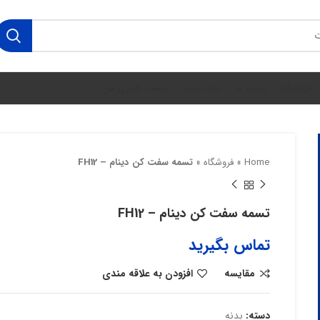
فروشگاه
درباره ما
مجله ولوو
حساب کاربری من
Home
»
فروشگاه
»
تسمه سفت کن دینام – FH12
تسمه سفت کن دینام – FH12
تماس بگیرید
مقایسه
افزودن به علاقه مندی
دسته:
بدنه