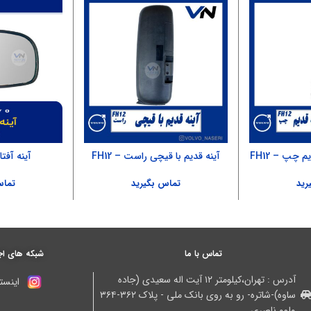
چپ – FH12
آینه قدیم با قیچی راست – FH12
آینه آفتابگ
رید
تماس بگیرید
تماس
تماس با ما
شبکه های اج
آدرس : تهران،کیلومتر ۱۲ آیت اله سعیدی (جاده
اینستا
ساوه)-شاتره- رو به روی بانک ملی - پلاک ۳۶۲-۳۶۴
ولوو ناصری