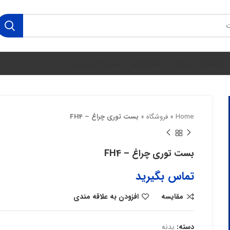
فروشگاه
درباره ما
مجله ولوو
حساب کاربری من
Home
»
فروشگاه
»
بست توری چراغ – FH4
بست توری چراغ – FH4
تماس بگیرید
مقایسه
افزودن به علاقه مندی
دسته:
بدنه