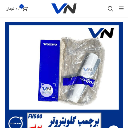
0
/
0
تومان