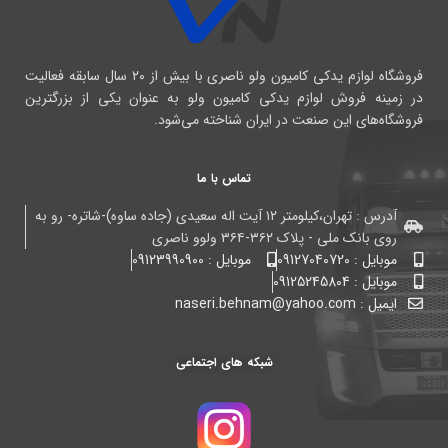
فروشگاه لوازم یدکی کامیون ولو ناصری با بیش از ۲۰ سال سابقه فعالیت
در زمینه فروش لوازم یدکی کامیون ولو به عنوان یکی از بزرگترین
فروشگاه‌های این صنعت در ایران شناخته می‌شود.
تماس با ما
آدرس : تهران،کیلومتر ۱۲ آیت اله سعیدی (جاده ساوه)-شاتره- رو به
روی بانک ملی - پلاک ۳۶۲-۳۶۴ ولوو ناصری
موبایل : 09127040720
موبایل : 09123990900
موبایل : 09125245804
ایمیل : naseri.behnam@yahoo.com
شبکه های اجتماعی