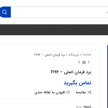
فروشگاه
درباره ما
مجله ولوو
حساب کاربری من
Home
»
فروشگاه
»
برد فرمان اصلی – FH4
برد فرمان اصلی – FH4
تماس بگیرید
مقایسه
افزودن به علاقه مندی
دسته:
بدنه