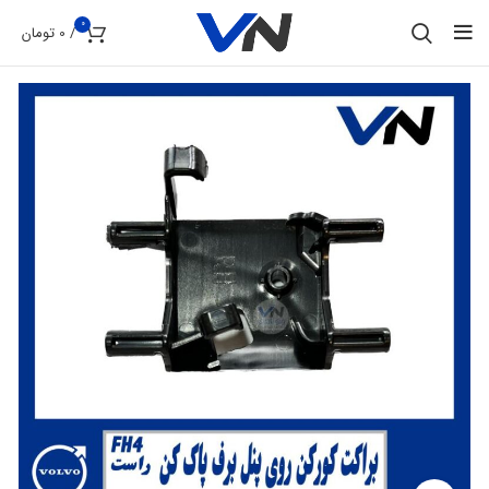
0
/
0
تومان