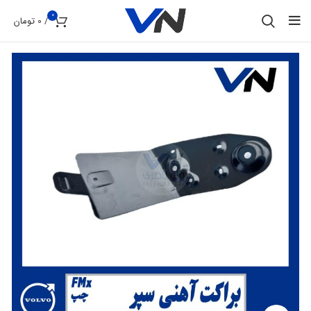
0
/
0
تومان