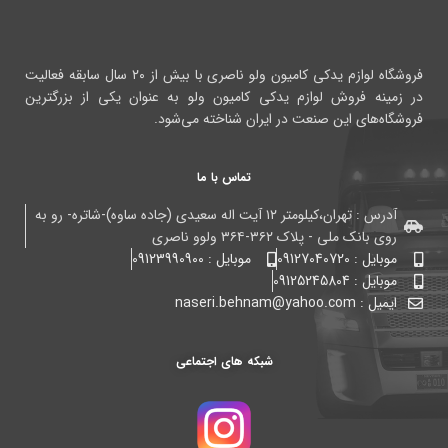
فروشگاه لوازم یدکی کامیون ولو ناصری با بیش از ۲۰ سال سابقه فعالیت
در زمینه فروش لوازم یدکی کامیون ولو به عنوان یکی از بزرگترین
فروشگاه‌های این صنعت در ایران شناخته می‌شود.
تماس با ما
آدرس : تهران،کیلومتر ۱۲ آیت اله سعیدی (جاده ساوه)-شاتره- رو به
روی بانک ملی - پلاک ۳۶۲-۳۶۴ ولوو ناصری
موبایل : 09127040720
موبایل : 09123990900
موبایل : 09125245804
ایمیل : naseri.behnam@yahoo.com
شبکه های اجتماعی