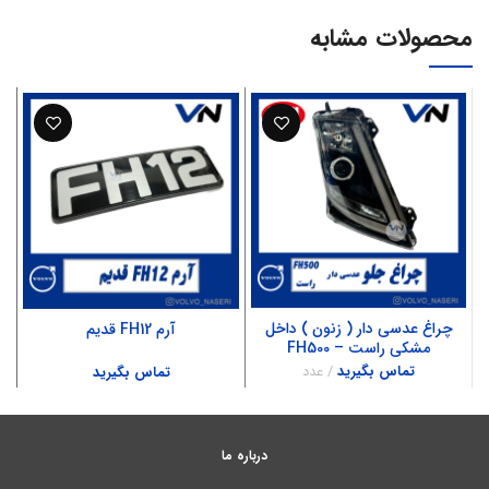
محصولات مشابه
چراغ عدسی دار ( زنون ) داخل
آرم FH12 قدیم
مشکی راست – FH500
تماس بگیرید
عدد
تماس بگیرید
درباره ما