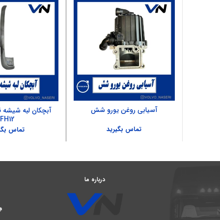
آسیابی روغن یورو شش
آبچکان لبه شیشه 
FH12
تماس بگیرید
تماس بگی
درباره ما