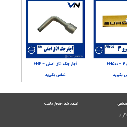
FH
آچار جک اتاق اصلی – FH4
آینه قدیم 
 بگیرید
تماس بگیرید
تماعی
اعتماد شما افتخار ماست
گرام