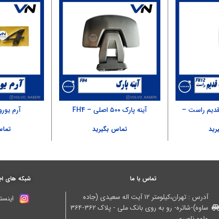
قدیم راست –
آینه پارک ۵۰۰ اصلی – FH4
آرم یورو ۴ – 500
رید
تماس بگیرید
تماس
تماس با ما
شبکه های اج
آدرس : تهران،کیلومتر ۱۲ آیت اله سعیدی (جاده
اینستا
ساوه)-شاتره- رو به روی بانک ملی - پلاک ۳۶۲-۳۶۴
ولوو ناصری