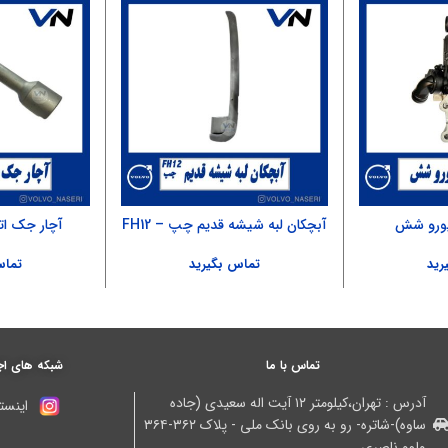
یورو شش
آبچکان لبه شیشه قدیم چپ – FH12
آچار جک اتاق
رید
تماس بگیرید
تماس
تماس با ما
شبکه های اج
آدرس : تهران،کیلومتر ۱۲ آیت اله سعیدی (جاده
اینستا
ساوه)-شاتره- رو به روی بانک ملی - پلاک ۳۶۲-۳۶۴
ولوو ناصری