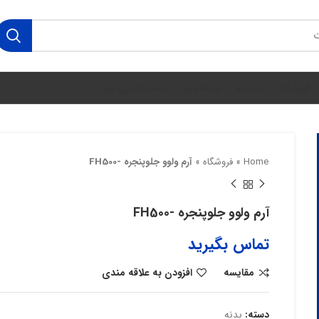
فروشگاه
درباره ما
مجله ولوو
حساب کاربری من
Home
»
فروشگاه
»
آرم ولوو جلوپنجره -FH500
آرم ولوو جلوپنجره -FH500
تماس بگیرید
مقایسه
افزودن به علاقه مندی
دسته:
بدنه