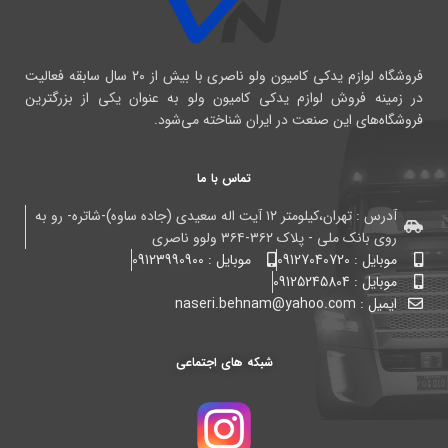
فروشگاه لوازم یدکی کامیون ولو ناصری با بیش از ۲۰ سال سابقه فعالیت
در زمینه فروش لوازم یدکی کامیون ولو به عنوان یکی از بزرگترین
فروشگاه‌های این صنعت در ایران شناخته می‌شود.
تماس با ما
آدرس : تهران،کیلومتر ۱۲ آیت اله سعیدی (جاده ساوه)-شاتره- رو به
روی بانک ملی - پلاک ۳۶۲-۳۶۴ ولوو ناصری
موبایل : 09127040720
موبایل : 09123990900
موبایل : 09125245804
ایمیل : naseri.behnam@yahoo.com
شبکه های اجتماعی