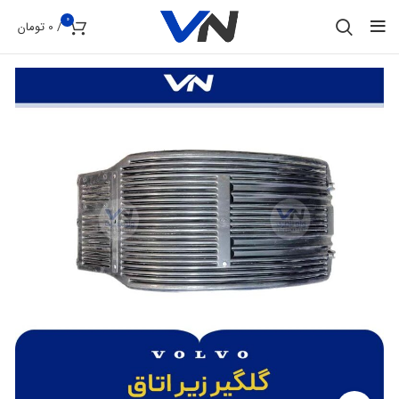
0
/
0
تومان