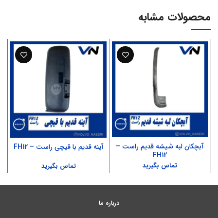
محصولات مشابه
آبچکان لبه شیشه قدیم راست –
آینه قدیم با قیچی راست – FH12
FH12
تماس بگیرید
تماس بگیرید
درباره ما