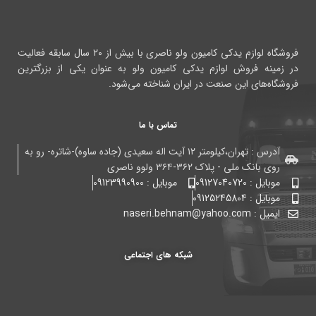
فروشگاه لوازم یدکی کامیون ولو ناصری با بیش از ۲۰ سال سابقه فعالیت
در زمینه فروش لوازم یدکی کامیون ولو به عنوان یکی از بزرگترین
فروشگاه‌های این صنعت در ایران شناخته می‌شود.
تماس با ما
آدرس : تهران،کیلومتر ۱۲ آیت اله سعیدی (جاده ساوه)-شاتره- رو به
روی بانک ملی - پلاک ۳۶۲-۳۶۴ ولوو ناصری
موبایل : 09127040720
موبایل : 09123990900
موبایل : 09125245804
ایمیل : naseri.behnam@yahoo.com
شبکه های اجتماعی