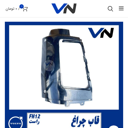
0
/
0
تومان