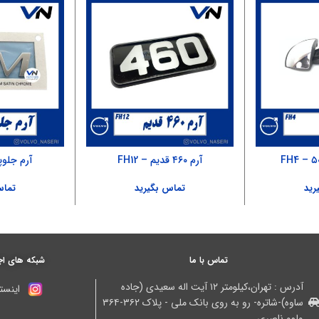
آرم ۴۶۰ قدیم – FH12
آرم جلوپنج
رید
تماس بگیرید
تماس
تماس با ما
شبکه های اج
آدرس : تهران،کیلومتر ۱۲ آیت اله سعیدی (جاده
اینستا
ساوه)-شاتره- رو به روی بانک ملی - پلاک ۳۶۲-۳۶۴
ولوو ناصری