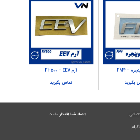
ره – FM4
آرم FH500 – EEV
آبچکان ل
 بگیرید
تماس بگیرید
تماعی
اعتماد شما افتخار ماست
گرام