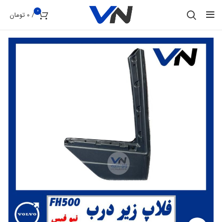
0
/
0
تومان