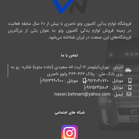
فروشگاه لوازم یدکی کامیون ولو ناصری با بیش از ۲۰ سال سابقه فعالیت
در زمینه فروش لوازم یدکی کامیون ولو به عنوان یکی از بزرگترین
فروشگاه‌های این صنعت در ایران شناخته می‌شود.
تماس با ما
آدرس : تهران،کیلومتر ۱۲ آیت اله سعیدی (جاده ساوه)-شاتره- رو به
روی بانک ملی - پلاک ۳۶۲-۳۶۴ ولوو ناصری
موبایل : 09127040720
موبایل : 09123990900
موبایل : 09125245804
ایمیل : naseri.behnam@yahoo.com
شبکه های اجتماعی