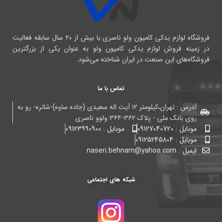
فروشگاه لوازم یدکی کامیون ولو ناصری با بیش از ۲۰ سال سابقه فعالیت
در زمینه فروش لوازم یدکی کامیون ولو به عنوان یکی از بزرگترین
فروشگاه‌های این صنعت در ایران شناخته می‌شود.
تماس با ما
آدرس : تهران،کیلومتر ۱۲ آیت اله سعیدی (جاده ساوه)-شاتره- رو به
روی بانک ملی - پلاک ۳۶۲-۳۶۴ ولوو ناصری
موبایل : 09127040720
موبایل : 09123990900
موبایل : 09125245804
ایمیل : naseri.behnam@yahoo.com
شبکه های اجتماعی