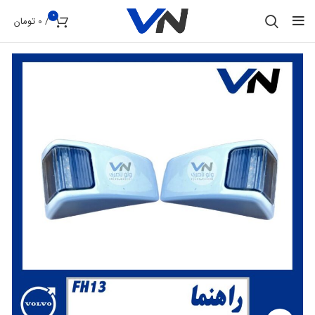
0
/
0
تومان