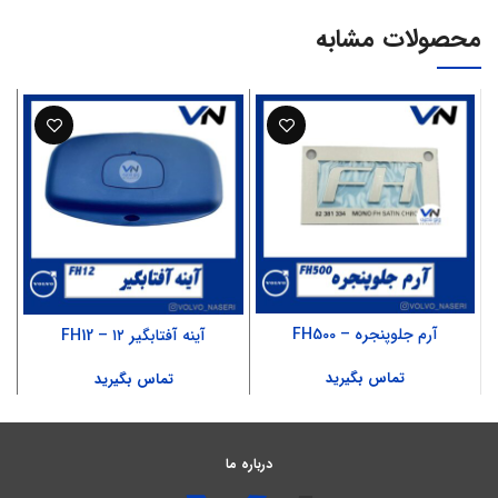
محصولات مشابه
آرم جلوپنجره – FH500
آینه آفتابگیر ۱۲ – FH12
تماس بگیرید
تماس بگیرید
درباره ما