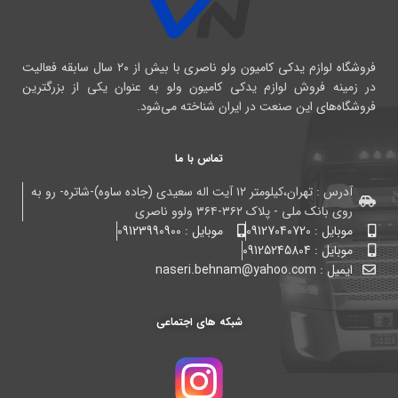
فروشگاه لوازم یدکی کامیون ولو ناصری با بیش از ۲۰ سال سابقه فعالیت
در زمینه فروش لوازم یدکی کامیون ولو به عنوان یکی از بزرگترین
فروشگاه‌های این صنعت در ایران شناخته می‌شود.
تماس با ما
آدرس : تهران،کیلومتر ۱۲ آیت اله سعیدی (جاده ساوه)-شاتره- رو به
روی بانک ملی - پلاک ۳۶۲-۳۶۴ ولوو ناصری
موبایل : 09127040720
موبایل : 09123990900
موبایل : 09125245804
ایمیل : naseri.behnam@yahoo.com
شبکه های اجتماعی