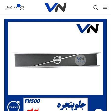
0
/
0
تومان